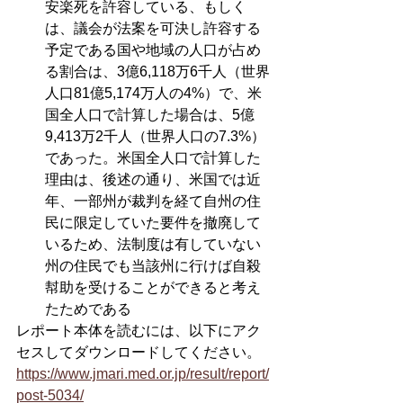
安楽死を許容している、もしく
は、議会が法案を可決し許容する
予定である国や地域の人口が占め
る割合は、3億6,118万6千人（世界
人口81億5,174万人の4%）で、米
国全人口で計算した場合は、5億
9,413万2千人（世界人口の7.3%）
であった。米国全人口で計算した
理由は、後述の通り、米国では近
年、一部州が裁判を経て自州の住
民に限定していた要件を撤廃して
いるため、法制度は有していない
州の住民でも当該州に行けば自殺
幇助を受けることができると考え
たためである
レポート本体を読むには、以下にアク
セスしてダウンロードしてください。
https://www.jmari.med.or.jp/result/report/
post-5034/