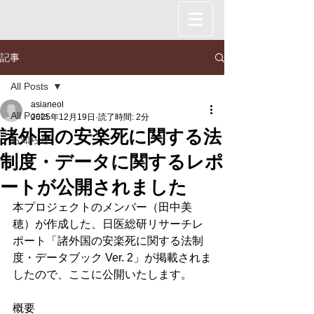
記事
All Posts
asianeol
All Posts
2025年12月19日
読了時間: 2分
諸外国の安楽死に関する法
お知らせ
制度・データに関するレポ
ートが公開されました
本プロジェクトのメンバー（田中美
穂）が作成した、日医総研リサーチレ
ポート「諸外国の安楽死に関する法制
度・データブック Ver. 2」が掲載されま
したので、ここに公開いたします。
概要