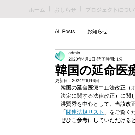
ホーム
おしらせ
プロジェクトについ
All Posts
お知らせ
admin
2020年4月1日
読了時間: 1分
韓国の延命医
更新日：
2024年8月6日
韓国の延命医療中止法改正（
決定に関する法律改正
）に関
洪賢秀を中心として、当該改
「
関連法規リスト
」をご覧く
ぜひご参考にしていただける