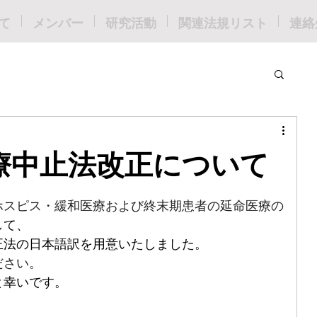
て
メンバー
研究活動
関連法規リスト
連絡
療中止法改正について
ホスピス・緩和医療および終末期患者の延命医療の
して、
正法の日本語訳を用意いたしました。
ださい。
と幸いです。