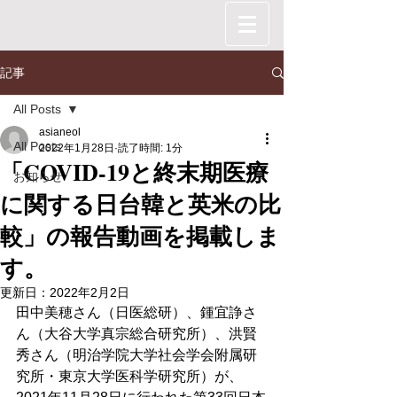
記事
All Posts
asianeol
All Posts
2022年1月28日
読了時間: 1分
「COVID-19と終末期医療
お知らせ
に関する日台韓と英米の比
較」の報告動画を掲載しま
す。
更新日：
2022年2月2日
田中美穂さん（日医総研）、鍾宜諍さ
ん（大谷大学真宗総合研究所）、洪賢
秀さん（明治学院大学社会学会附属研
究所・東京大学医科学研究所）が、