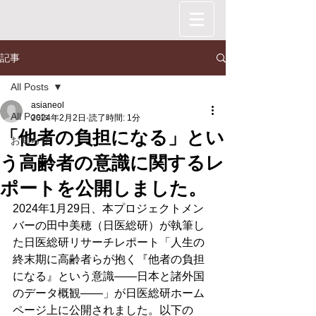
記事
All Posts
asianeol
All Posts
2024年2月2日
読了時間: 1分
「他者の負担になる」とい
お知らせ
う高齢者の意識に関するレ
ポートを公開しました。
2024年1月29日、本プロジェクトメン
バーの田中美穂（日医総研）が執筆し
た日医総研リサーチレポート「人生の
終末期に高齢者らが抱く『他者の負担
になる』という意識――日本と諸外国
のデータ概観――」が日医総研ホーム
ページ上に公開されました。以下の